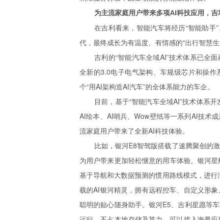
为主流家庭用户带来多项AI科技应用，吉
在吉利看来，智能汽车将经历“智能助手”、
代，最终成长为有温度、有情感的“出行智慧生
吉利的“智能汽车全域AI”技术体系已全
全新的3.0电子电气架构、车规级芯片和操作
个“用AI架构造AI汽车”的全体系能力的车企。
目前，基于“智能汽车全域AI”技术体系开发的
AI绘本、AI哨兵、Wow壁纸等一系列AI技
流家庭用户带来了全新AI科技体验。
比如，银河E8智驾版搭载了速腾聚创的激
为用户带来更加轻松惬意的用车体验。银河星舰
基于导航和大数据预测的惯用路线模式，进行油
载的AI银河精灵，拥有远程控车、自定义形象
聪明的贴心随身助手。银河E5、吉利星愿等
运行，不占本地存储及算力，可以接入海量应