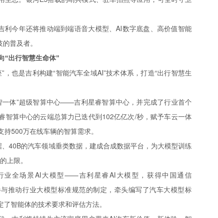
，吉利今年还将推动端到端语音大模型、AI数字底盘、高价值智能
技的普及者。
向“出行智慧生命体”
”，也是吉利构建“智能汽车全域AI”技术体系，打造“出行智慧生
智一体”超级智算中心——吉利星睿智算中心，并完成了行业首个
智算中心的云端总算力已迭代到102亿亿次/秒，赋予车云一体
支持500万在线车辆的智算需求。
n数据、40B的汽车领域垂类数据，建成合成数据平台，为大模型训练
”的上限。
业全场景AI大模型——吉利星睿AI大模型，获得中国通信
极参与推动行业大模型标准规范的制定，牵头编写了汽车大模型标
定了智能体的技术要求和评估方法。