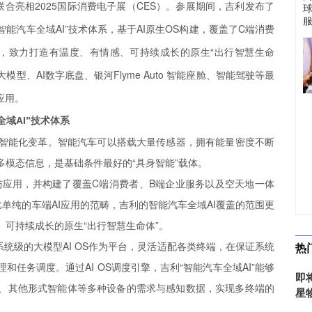
合亮相2025国际消费电子展（CES）。参展期间，吉利发布了
智能汽车全域AI”技术体系，基于AI原生OS构建，覆盖了C端消费
，致力打造有温度、有情感、可持续成长的原生“出行智慧生命
模型、AI数字底盘、银河Flyme Auto 智能座舱、智能驾驶等最
应用。
全域AI”技术体系
的智能化变革。智能汽车可以搭载大量传感器，拥有能量密度不断
模态信息，是基础条件最好的“具身智能”载体。
合与应用，并构建了覆盖C端消费者、B端企业服务以及空天地一体
比单纯的车端AI应用的范畴，吉利的智能汽车全域AI覆盖的范围更
可持续成长的原生“出行智慧生命体”。
系统级的大模型AI OS作为平台，灵活适配各类终端，在保证系统
热
任务调度。通过AI OS调度引擎，吉利“智能汽车全域AI”能够
即
、其他形式智能体等多种设备的需求与感知数据，实现多终端的
星