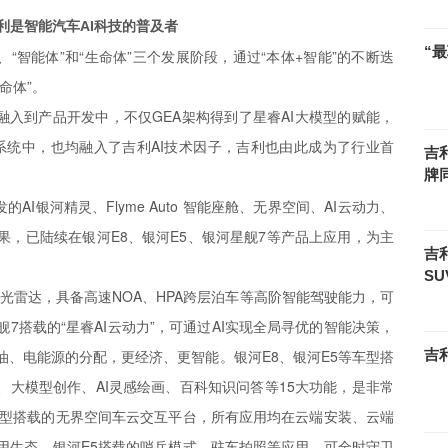
利是智能汽车AI科技的普及者
“
“智能体”和“生命体”三个发展阶段，通过“本体+智能”的不断迭
命体”。
面融入到产品开发中，不仅GEA架构得到了星睿AI大模型的赋能，
系统中，也均融入了吉利AI技术因子，吉利也由此成为了行业首
吉
牌
AI银河精灵、Flyme Auto 智能座舱、无界空间、AI云动力、
术成果，已陆续在银河E8、银河E5、银河星舰7等产品上应用，为主
吉
S
光雷达，具备高速NOA、HPA跨层泊车等高阶智能驾驶能力，可
7搭载的“星睿AI云动力”，可通过AI实现全局寻优的智能决策，
、电能源的分配，更经济、更智能。银河E8、银河E5等车型搭
吉
、大模型创作、AI灵感绘画、百科知识问答等15大功能，是非常
车型搭载的无界空间车云交互平台，所有应用均在云端安装、云端
用生态。银河E5搭载的哨兵模式、驻车拍照等应用，可全时守卫